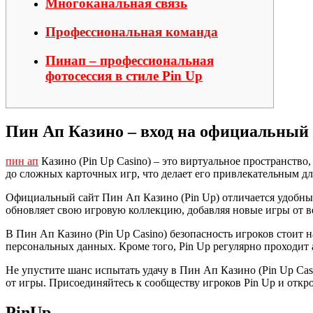
Многоканальная связь
Профессиональная команда
Пинап – профессиональная
фотосессия в стиле Pin Up
Пин Ап Казино – вход на официальный 
пин ап
Казино (Pin Up Casino) – это виртуальное пространство
до сложных карточных игр, что делает его привлекательным д
Официальный сайт Пин Ап Казино (Pin Up) отличается удобным
обновляет свою игровую коллекцию, добавляя новые игры от 
В Пин Ап Казино (Pin Up Casino) безопасность игроков стоит
персональных данных. Кроме того, Pin Up регулярно проходит
Не упустите шанс испытать удачу в Пин Ап Казино (Pin Up Cas
от игры. Присоединяйтесь к сообществу игроков Pin Up и откр
PinUp