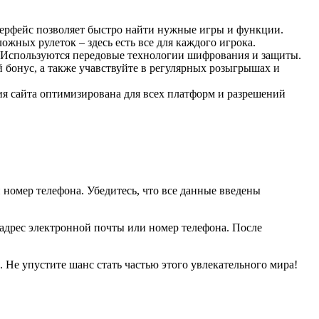
терфейс позволяет быстро найти нужные игры и функции.
жных рулеток – здесь есть все для каждого игрока.
. Используются передовые технологии шифрования и защиты.
 бонус, а также учавствуйте в регулярных розыгрышах и
ия сайта оптимизирована для всех платформ и разрешений
 номер телефона. Убедитесь, что все данные введены
адрес электронной почты или номер телефона. После
. Не упустите шанс стать частью этого увлекательного мира!