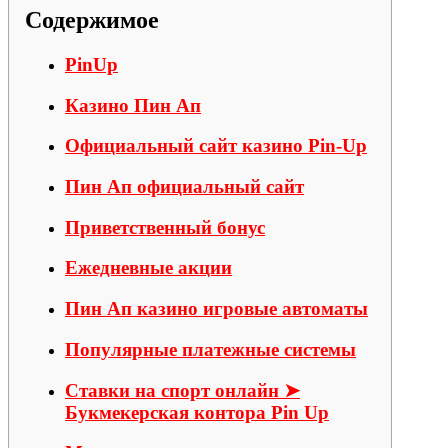
Содержимое
PinUp
Казино Пин Ап
Официальный сайт казино Pin-Up
Пин Ап официальный сайт
Приветственный бонус
Ежедневные акции
Пин Ап казино игровые автоматы
Популярные платежные системы
Ставки на спорт онлайн ➤
Букмекерская контора Pin Up