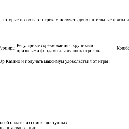
, которые позволяют игрокам получать дополнительные призы и 
Регулярные соревнования с крупными
Турниры
Кэшб
призовыми фондами для лучших игроков.
Up Казино и получать максимум удовольствия от игры!
соб оплаты из списка доступных.
шения транзакции.