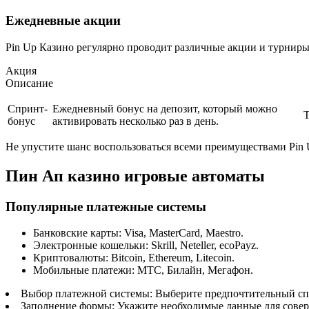
Ежедневные акции
Pin Up Казино регулярно проводит различные акции и турниры
Акция
Описание
Спринт-
Ежедневный бонус на депозит, который можно
бонус
активировать несколько раз в день.
Не упустите шанс воспользоваться всеми преимуществами Pin 
Пин Ап казино игровые автоматы
Популярные платежные системы
Банковские карты: Visa, MasterCard, Maestro.
Электронные кошельки: Skrill, Neteller, ecoPayz.
Криптовалюты: Bitcoin, Ethereum, Litecoin.
Мобильные платежи: МТС, Билайн, Мегафон.
Выбор платежной системы: Выберите предпочтительный спо
Заполнение формы: Укажите необходимые данные для совер