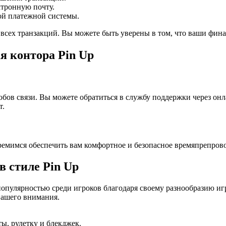
тронную почту.
ой платежной системы.
 всех транзакций. Вы можете быть уверены в том, что ваши фин
я контора Pin Up
собов связи. Вы можете обратиться в службу поддержки через он
т.
тремимся обеспечить вам комфортное и безопасное времяпрепро
в стиле Pin Up
я популярностью среди игроков благодаря своему разнообразию и
вашего внимания.
ы, рулетку и блекджек.