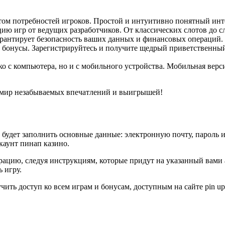
етом потребностей игроков. Простой и интуитивно понятный ин
ю игр от ведущих разработчиков. От классических слотов до сло
арантирует безопасность ваших данных и финансовых операций
т бонусы. Зарегистрируйтесь и получите щедрый приветственный
ко с компьютера, но и с мобильного устройства. Мобильная верс
я мир незабываемых впечатлений и выигрышей!
 будет заполнить основные данные: электронную почту, пароль и
ккаунт пинап казино.
рацию, следуя инструкциям, которые придут на указанный вами 
 игру.
чить доступ ко всем играм и бонусам, доступным на сайте pin up