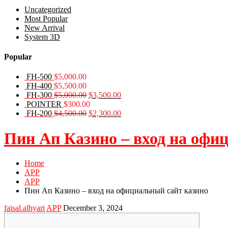
Uncategorized
Most Popular
New Arrival
System 3D
Popular
FH-500
$
5,000.00
FH-400
$
5,500.00
Original
Current
FH-300
$
5,000.00
$
3,500.00
price
price
POINTER
$
300.00
was:
Original
is:
Current
FH-200
$
4,500.00
$
2,300.00
$5,000.00.
price
$3,500.00.
price
was:
is:
Пин Ап Казино – вход на офи
$4,500.00.
$2,300.00.
Home
APP
APP
Пин Ап Казино – вход на официальный сайт казино
faisal.alhyari
APP
December 3, 2024